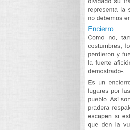
olvidado su tr
representa la
no debemos ent
Encierro
Como no, tamb
costumbres, l
perdieron y fu
la fuerte afic
demostrado-.
Es un encierr
lugares por las
pueblo. Así so
pradera respa
escapen si es
que den la vu