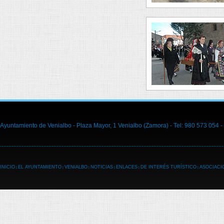
Ayuntamiento de Venialbo - Plaza Mayor, 1 Venialbo (Zamora) - Tel: 980 573 054 -
INICIO
EL AYUNTAMIENTO
VENIALBO
NOTICIAS
ENLACES
DE INTERÉS TURÍSTICO
ASOCIACI
|
|
|
|
|
|