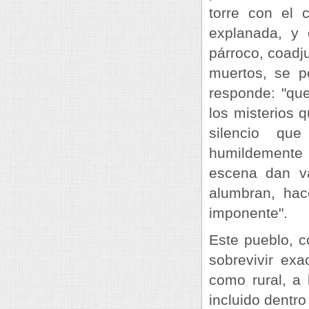
torre con el 
explanada, y 
párroco, coadju
muertos, se p
responde: "qu
los misterios q
silencio qu
humildemente 
escena dan va
alumbran, ha
imponente".
Este pueblo, 
sobrevivir exa
como rural, a 
incluido dentro