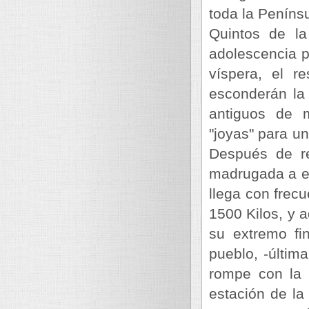
toda la Penínsu
Quintos de la
adolescencia pa
víspera, el r
esconderán la
antiguos de m
"joyas" para u
Después de re
madrugada a el
llega con frec
1500 Kilos, y 
su extremo fi
pueblo, -últim
rompe con la 
estación de la