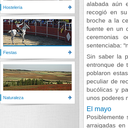
alabada aún e
Hostelería
recogió en su
broche a la c
fuente en un 
ceremonias o
sentenciaba: "
Fiestas
Sin saber la 
entronque de t
poblaron esta
peculiar de re
bucólicas y pa
unos poderes m
Naturaleza
El mayo
Posiblemente 
arraigadas en