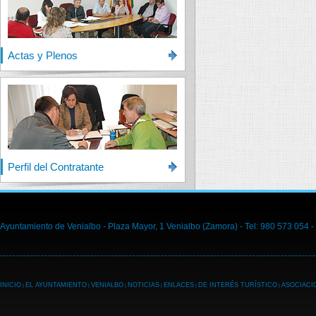
Actas y Plenos
Perfil del Contratante
Ayuntamiento de Venialbo - Plaza Mayor, 1 Venialbo (Zamora) - Tel: 980 573 054 -
INICIO
EL AYUNTAMIENTO
VENIALBO
NOTICIAS
ENLACES
DE INTERÉS TURÍSTICO
ASOCIACI
|
|
|
|
|
|