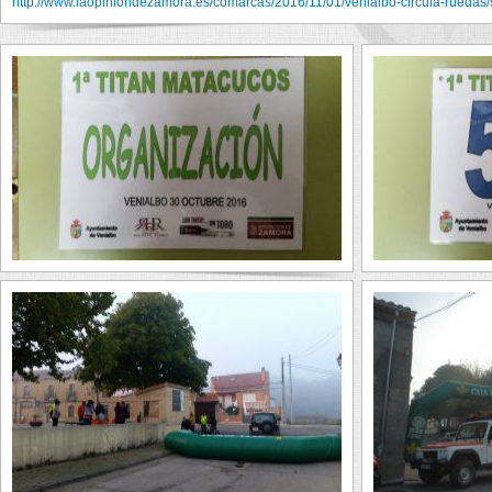
http://www.laopiniondezamora.es/comarcas/2016/11/01/venialbo-circula-ruedas