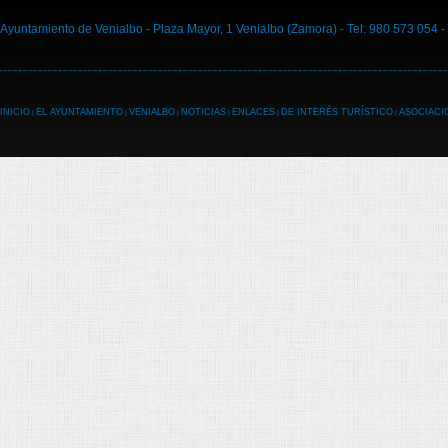
Ayuntamiento de Venialbo - Plaza Mayor, 1 Venialbo (Zamora) - Tel: 980 573 054 -
INICIO
EL AYUNTAMIENTO
VENIALBO
NOTICIAS
ENLACES
DE INTERÉS TURÍSTICO
ASOCIACI
|
|
|
|
|
|