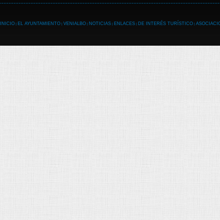
INICIO
EL AYUNTAMIENTO
VENIALBO
NOTICIAS
ENLACES
DE INTERÉS TURÍSTICO
ASOCIACI
|
|
|
|
|
|